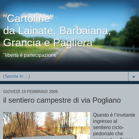
"Cartoline"
da Lainate, Barbaiana,
Grancia e Pagliera
"libertà è partecipazione"
▼
GIOVEDÌ 19 FEBBRAIO 2009
il sentiero campestre di via Pogliano
Questo è l’invitante
ingresso al
sentiero ciclo-
pedonale che